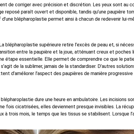
ent de corriger avec précision et discrétion. Les yeux sont au c
age reposé paraît ouvert et disponible, tandis qu’une paupière t
f d’une blépharoplastie permet ainsi à chacun de redevenir lui-m
a blépharoplastie supérieure retire l’excès de peau et, si néces
transition entre la paupière et la joue, atténuant creux et poches 
ne étape essentielle. Elle permet de comprendre ce que le patient
l s’agit de la sublimer, jamais de la standardiser. D’autres solut
ttent d’améliorer l’aspect des paupières de manière progressive 
blépharoplastie dure une heure en ambulatoire. Les incisions son
Une fois cicatrisées, elles deviennent presque invisibles. La récu
 trois mois, le temps que les tissus se stabilisent. Lorsque l’ar