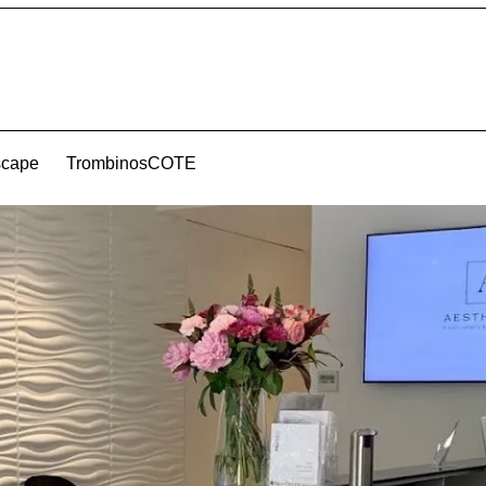
scape
TrombinosCOTE