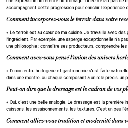
une expression différente du fromage. L’idée n’était pas de 
accompagnent cette progression pour enrichir l’expérience e
Comment incorporez-vous le terroir dans votre rece
« Le terroir est au cœur de ma cuisine. Je travaille avec des
l’ingrédient. Par exemple, une asperge exceptionnelle n’a pas b
une philosophie : connaître ses producteurs, comprendre les sa
Comment avez-vous pensé l’union des univers horl
« L’union entre horlogerie et gastronomie s’est faite naturel
dans une montre, où chaque composant a un rôle précis, un pla
Peut-on dire que le dressage est le cadran de vos pl
« Oui, c’est une belle analogie. Le dressage est la première imp
cuissons, les assaisonnements, les textures. C’est un peu l’
Comment alliez-vous tradition et modernité dans vo