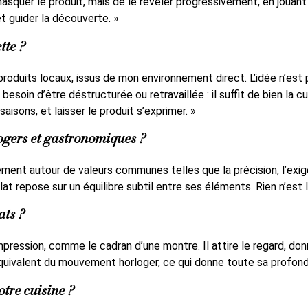
masquer le produit, mais de le révéler progressivement, en jouant
t guider la découverte. »
tte ?
 produits locaux, issus de mon environnement direct. L’idée n’es
esoin d’être déstructurée ou retravaillée : il suffit de bien la c
isons, et laisser le produit s’exprimer. »
ogers et gastronomiques ?
lement autour de valeurs communes telles que la précision, l’exi
t repose sur un équilibre subtil entre ses éléments. Rien n’est l
ats ?
ression, comme le cadran d’une montre. Il attire le regard, donne e
équivalent du mouvement horloger, ce qui donne toute sa profonde
tre cuisine ?