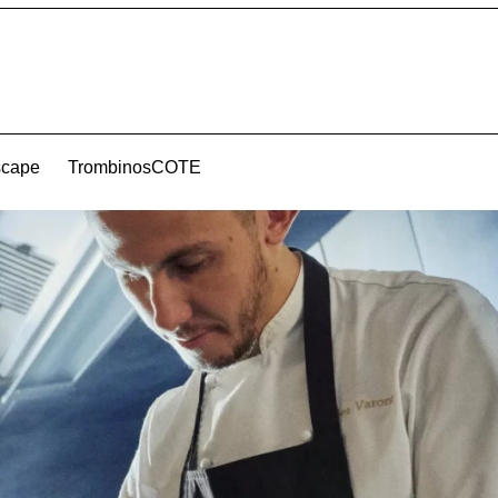
scape
TrombinosCOTE