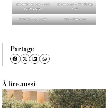
Ensemble en soie – Polo
Set en coton – The Styling
Ralph Lauren
Club
Pantalon – La Veste
Top – Kimhekim
Partage
À lire aussi