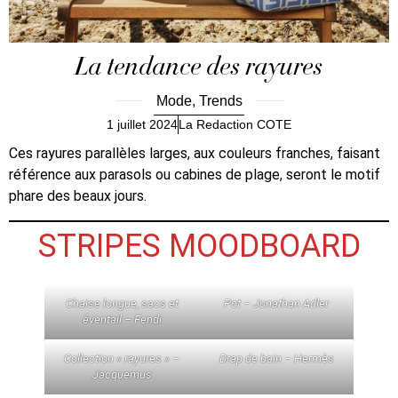
La tendance des rayures
Mode
,
Trends
1 juillet 2024
La Redaction COTE
Ces rayures parallèles larges, aux couleurs franches, faisant
référence aux parasols ou cabines de plage, seront le motif
phare des beaux jours.
STRIPES MOODBOARD
Chaise longue, sacs et
Pot – Jonathan Adler
éventail – Fendi
Collection « rayures » –
Drap de bain – Hermès
Jacquemus