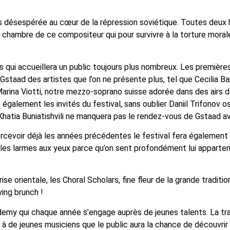
s désespérée au cœur de la répression soviétique. Toutes deux h
chambre de ce compositeur qui pour survivre à la torture moral
es qui accueillera un public toujours plus nombreux. Les premièr
 Gstaad des artistes que l’on ne présente plus, tel que Cecilia Ba
Marina Viotti, notre mezzo-soprano suisse adorée dans des airs
également les invités du festival, sans oublier Daniil Trifonov o
e Khatia Buniatishvili ne manquera pas le rendez-vous de Gstaad av
rcevoir déjà les années précédentes le festival fera également l
 les larmes aux yeux parce qu’on sent profondément lui apparteni
e brise orientale, les Choral Scholars, fine fleur de la grande tra
ying brunch !
demy qui chaque année s’engage auprès de jeunes talents. La tra
 à de jeunes musiciens que le public aura la chance de découvrir