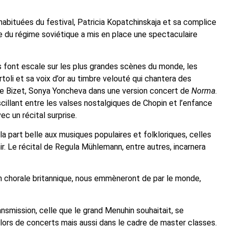
abituées du festival, Patricia Kopatchinskaja et sa complice
e du régime soviétique a mis en place une spectaculaire
es font escale sur les plus grandes scènes du monde, les
rtoli et sa voix d’or au timbre velouté qui chantera des
 de Bizet, Sonya Yoncheva dans une version concert de
Norma
.
scillant entre les valses nostalgiques de Chopin et l’enfance
ec un récital surprise.
a part belle aux musiques populaires et folkloriques, celles
r. Le récital de Regula Mühlemann, entre autres, incarnera
dition chorale britannique, nous emmèneront de par le monde,
nsmission, celle que le grand Menuhin souhaitait, se
 lors de concerts mais aussi dans le cadre de master classes.