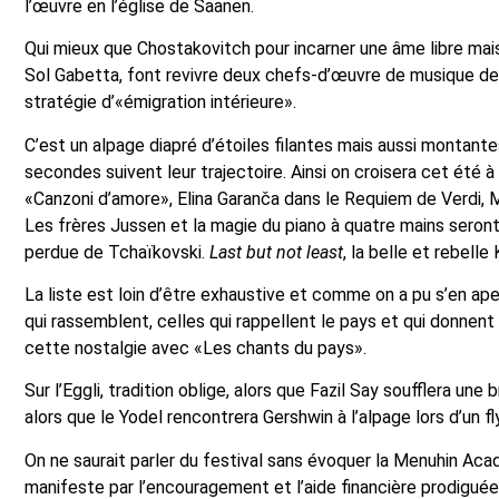
l’œuvre en l’église de Saanen.
Qui mieux que Chostakovitch pour incarner une âme libre mai
Sol Gabetta, font revivre deux chefs-d’œuvre de musique de 
stratégie d’«émigration intérieure».
C’est un alpage diapré d’étoiles filantes mais aussi montant
secondes suivent leur trajectoire. Ainsi on croisera cet été à
«Canzoni d’amore», Elina Garanča dans le Requiem de Verdi, 
Les frères Jussen et la magie du piano à quatre mains seront 
perdue de Tchaïkovski.
Last but not least
, la belle et rebell
La liste est loin d’être exhaustive et comme on a pu s’en ape
qui rassemblent, celles qui rappellent le pays et qui donnent
cette nostalgie avec «Les chants du pays».
Sur l’Eggli, tradition oblige, alors que Fazil Say soufflera un
alors que le Yodel rencontrera Gershwin à l’alpage lors d’un fl
On ne saurait parler du festival sans évoquer la Menuhin Aca
manifeste par l’encouragement et l’aide financière prodiguée