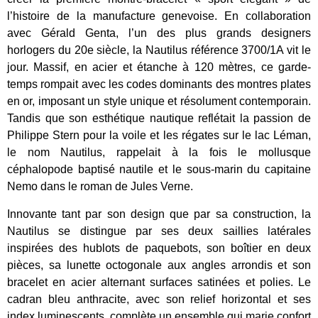
l’histoire de la manufacture genevoise. En collaboration
avec Gérald Genta, l’un des plus grands designers
horlogers du 20e siècle, la Nautilus référence 3700/1A vit le
jour. Massif, en acier et étanche à 120 mètres, ce garde-
temps rompait avec les codes dominants des montres plates
en or, imposant un style unique et résolument contemporain.
Tandis que son esthétique nautique reflétait la passion de
Philippe Stern pour la voile et les régates sur le lac Léman,
le nom Nautilus, rappelait à la fois le mollusque
céphalopode baptisé nautile et le sous-marin du capitaine
Nemo dans le roman de Jules Verne.
Innovante tant par son design que par sa construction, la
Nautilus se distingue par ses deux saillies latérales
inspirées des hublots de paquebots, son boîtier en deux
pièces, sa lunette octogonale aux angles arrondis et son
bracelet en acier alternant surfaces satinées et polies. Le
cadran bleu anthracite, avec son relief horizontal et ses
index luminescents, complète un ensemble qui marie confort