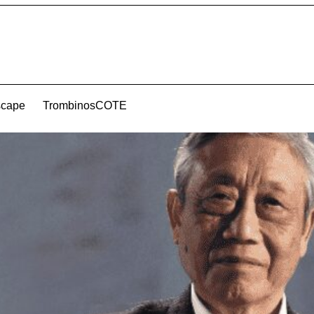
scape
TrombinosCOTE