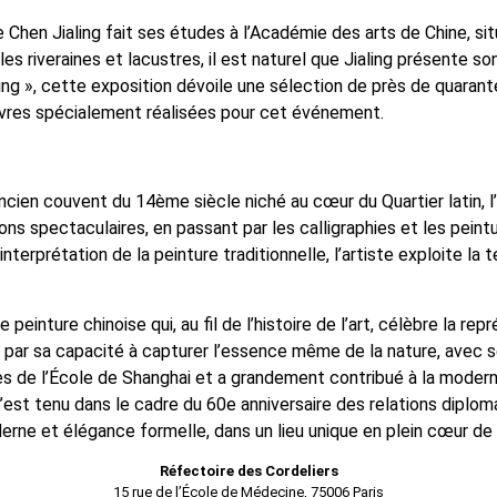
e Chen Jialing fait ses études à l’Académie des arts de Chine, si
lles riveraines et lacustres, il est naturel que Jialing présente 
ialing », cette exposition dévoile une sélection de près de quarant
uvres spécialement réalisées pour cet événement.
ncien couvent du 14ème siècle niché au cœur du Quartier latin, l’
s spectaculaires, en passant par les calligraphies et les peintu
interprétation de la peinture traditionnelle, l’artiste exploite la
 de peinture chinoise qui, au fil de l’histoire de l’art, célèbre la
e par sa capacité à capturer l’essence même de la nature, avec s
s de l’École de Shanghai et a grandement contribué à la modernis
’est tenu dans le cadre du 60e anniversaire des relations diploma
rne et élégance formelle, dans un lieu unique en plein cœur de 
Réfectoire des Cordeliers
15 rue de l’École de Médecine, 75006 Paris