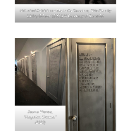
Unlimited Exhibition / Marinella Senatore, “We Rise by
Lifting Others” (2023) © Courtesy of the artist
Jaume Plensa,
“Forgotten Dreams”
(2020)