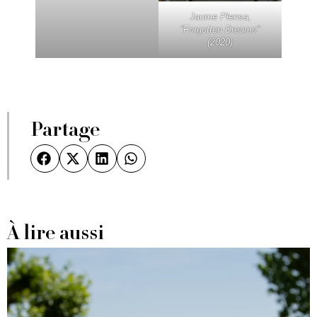
Jaume Plensa,
“Forgotten Dreams”
(2020)
Partage
À lire aussi