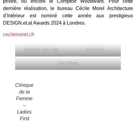
privée, ou encore le Comptoir Woodward. Pour cette
dernière réalisation, le bureau Cécile Morel Architecture
d’Intérieur est nominé cette année aux prestigieux
DESIGN.et.al Awards 2024 à Londres.
cecilemorel.ch
Boutique Baby Dior
Uncle Gau
Just Bloom
Clinique
de la
Femme
–
Ladies
First