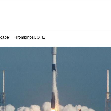
scape
TrombinosCOTE