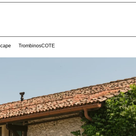
scape
TrombinosCOTE