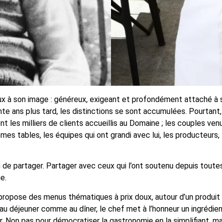
x à son image : généreux, exigeant et profondément attaché à son
te ans plus tard, les distinctions se sont accumulées. Pourtant, l
sont les milliers de clients accueillis au Domaine ; les couples ven
es tables, les équipes qui ont grandi avec lui, les producteurs, l
n de partager. Partager avec ceux qui l’ont soutenu depuis tout
e.
er propose des menus thématiques à prix doux, autour d’un prod
, au déjeuner comme au dîner, le chef met à l’honneur un ingrédi
r. Non pas pour démocratiser la gastronomie en la simplifiant, mai